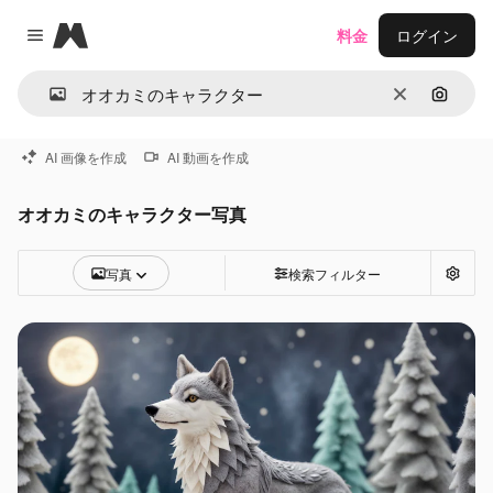
Magnific
料金
ログイン
Close menu
消去
画像で
AI 画像を作成
AI 動画を作成
オオカミのキャラクター写真
写真
検索フィルター