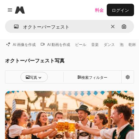
Magnific
料金
ログイン
Close menu
消去
画像で
AI 画像を作成
AI 動画を作成
ビール
音楽
ダンス
泡
乾杯
オクトーバーフェスト写真
写真
検索フィルター