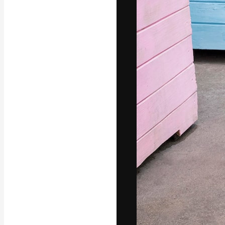
フォント
最高のクリエイ
ットフォーム。
店、スタジオを
います。
日本語
Copyright © 2010-