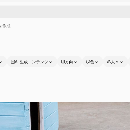
画を作成
AI 生成コンテンツ
方向
色
人々