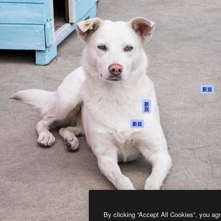
製品
はじめに
ティブ制作を導くためのプラ
Spaces
Academy
クリエイター、企業、代理
AI アシスタント
ドキュメント
含む100万人以上が利用して
AI 画像生成ツール
サポート
AI 動画生成ツール
利用規約
AI 音声合成ツール
プライバシーポリ
シー
ストックコンテン
ツ
オリジナル
新規
Claude/ChatGPT
クッキーポリシー
新
規
向けMCP
トラストセンター
エージェント
アフィリエイト
新規
API
法人向け
モバイルアプリ
すべてのMagnificツ
ール
2026
Freepik Company S.L.U.
無断複写・転載を禁じます
.
By clicking “Accept All Cookies”, you agr