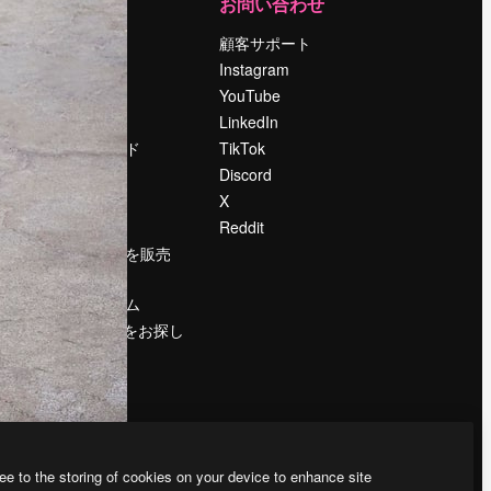
運営
お問い合わせ
料金
顧客サポート
会社概要
Instagram
Reviews
YouTube
採用情報
LinkedIn
検索トレンド
TikTok
ブログ
Discord
イベント
X
Slidesgo
Reddit
コンテンツを販売
する
プレスルーム
magnific.aiをお探し
ですか？
ee to the storing of cookies on your device to enhance site