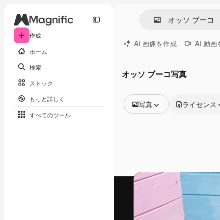
作成
AI 画像を作成
AI 動
ホーム
検索
オッソ ブーコ写真
ストック
もっと詳しく
写真
ライセンス
すべてのツール
全ての画像
ベクトル
イラスト
写真
PSD
テンプレート
モックアップ
動画
映像素材
モーショングラフィックス
動画テンプレート
アイコン
3D モデル