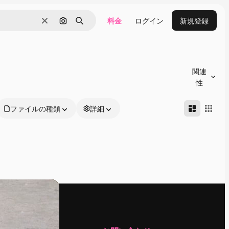
料金
ログイン
新規登録
消去
画像で検索
検索
関連
性
ファイルの種類
詳細