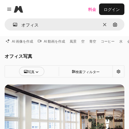
Magnific
料金
ログイン
Close menu
消去
画像で
AI 画像を作成
AI 動画を作成
風景
空
青空
コーヒー
水
オフィス写真
写真
検索フィルター