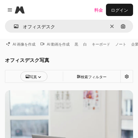
Magnific
料金
ログイン
Close menu
消去
画像で
AI 画像を作成
AI 動画を作成
黒
白
キーボード
ノート
企
オフィスデスク写真
写真
検索フィルター