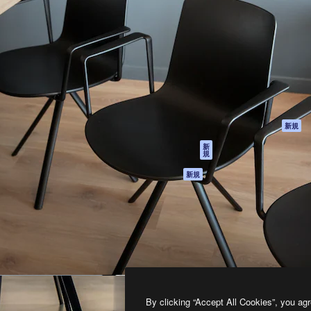
製品
はじめに
ティブ制作を導くためのプラ
Spaces
Academy
クリエイター、企業、代理
AI アシスタント
ドキュメント
含む100万人以上が利用して
AI 画像生成ツール
サポート
AI 動画生成ツール
利用規約
AI 音声合成ツール
プライバシーポリ
シー
ストックコンテン
ツ
オリジナル
新規
Claude/ChatGPT
クッキーポリシー
新
規
向けMCP
トラストセンター
エージェント
アフィリエイト
新規
API
法人向け
モバイルアプリ
すべてのMagnificツ
ール
2026
Freepik Company S.L.U.
無断複写・転載を禁じます
.
By clicking “Accept All Cookies”, you agr