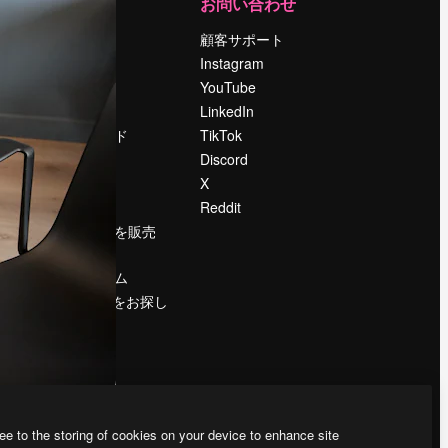
運営
お問い合わせ
料金
顧客サポート
会社概要
Instagram
Reviews
YouTube
採用情報
LinkedIn
検索トレンド
TikTok
ブログ
Discord
イベント
X
Slidesgo
Reddit
コンテンツを販売
する
プレスルーム
magnific.aiをお探し
ですか？
ee to the storing of cookies on your device to enhance site