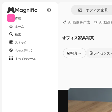
作成
AI 画像を作成
AI 動
ホーム
検索
オフィス家具写真
ストック
もっと詳しく
写真
ライセンス
すべてのツール
全ての画像
ベクトル
イラスト
写真
PSD
テンプレート
モックアップ
動画
映像素材
モーショングラフィックス
動画テンプレート
アイコン
3D モデル