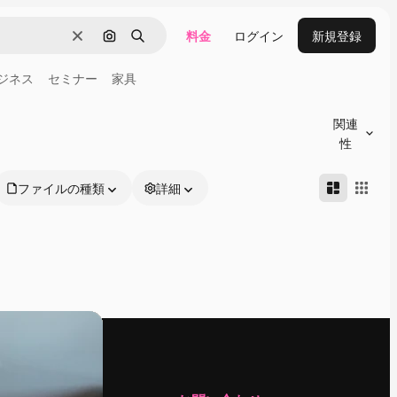
料金
ログイン
新規登録
消去
画像で検索
検索
ジネス
セミナー
家具
関連
性
ファイルの種類
詳細