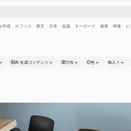
画を作成
オフィス
東京
日本
会議
キーボード
健康
研修
ビ
AI 生成コンテンツ
方向
色
人々