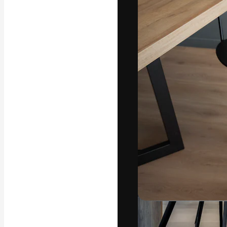
フォント
最高のクリエイ
ットフォーム。
店、スタジオを
います。
日本語
Copyright © 2010-