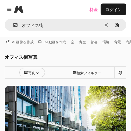
Magnific
料金
ログイン
Close menu
消去
画像で
AI 画像を作成
AI 動画を作成
空
青空
都会
環境
背景
商
オフィス街写真
写真
検索フィルター