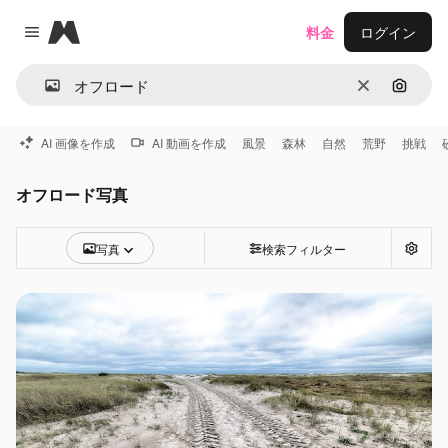
Magnific
料金
ログイン
Close menu
消去
画像で
AI 画像を作成
AI 動画を作成
風景
森林
自然
荒野
挑戦
オフロード写真
写真
検索フィルター