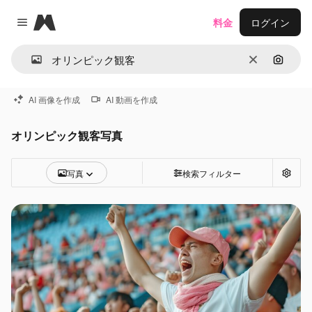
Magnific
料金
ログイン
Close menu
消去
画像で
AI 画像を作成
AI 動画を作成
オリンピック観客写真
写真
検索フィルター