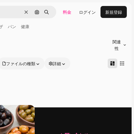
料金
ログイン
新規登録
消去
画像で検索
検索
ザ
パン
健康
関連
性
ファイルの種類
詳細