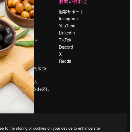
運営
お問い合わせ
料金
顧客サポート
会社概要
Instagram
Reviews
YouTube
採用情報
LinkedIn
検索トレンド
TikTok
ブログ
Discord
イベント
X
Slidesgo
Reddit
コンテンツを販売
する
プレスルーム
magnific.aiをお探し
ですか？
ee to the storing of cookies on your device to enhance site