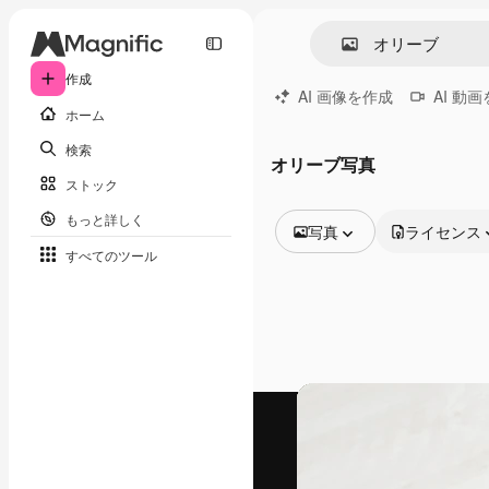
作成
AI 画像を作成
AI 動
ホーム
検索
オリーブ写真
ストック
もっと詳しく
写真
ライセンス
すべてのツール
全ての画像
ベクトル
イラスト
写真
PSD
テンプレート
モックアップ
動画
映像素材
モーショングラフィックス
動画テンプレート
アイコン
3D モデル