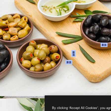
製品
はじめに
ティブ制作を導くためのプラ
Spaces
Academy
クリエイター、企業、代理
AI アシスタント
ドキュメント
含む100万人以上が利用して
AI 画像生成ツール
サポート
AI 動画生成ツール
利用規約
AI 音声合成ツール
プライバシーポリ
シー
ストックコンテン
ツ
オリジナル
新規
Claude/ChatGPT
クッキーポリシー
新
規
向けMCP
トラストセンター
エージェント
アフィリエイト
新規
API
法人向け
モバイルアプリ
すべてのMagnificツ
ール
2026
Freepik Company S.L.U.
無断複写・転載を禁じます
.
By clicking “Accept All Cookies”, you agr