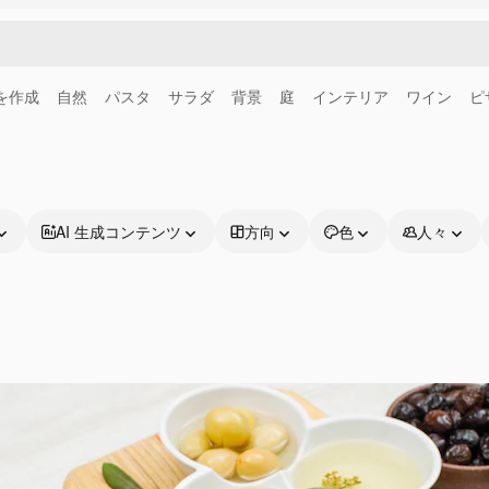
画を作成
自然
パスタ
サラダ
背景
庭
インテリア
ワイン
ピ
AI 生成コンテンツ
方向
色
人々