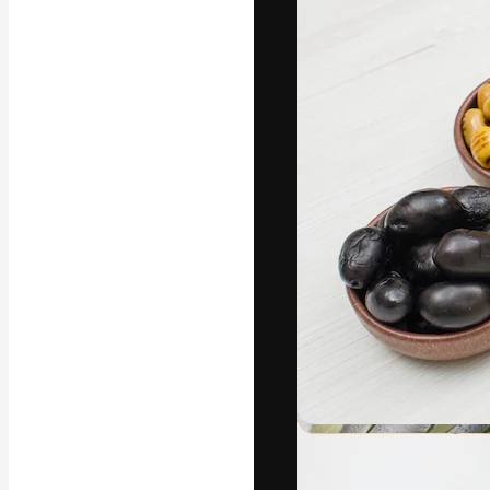
フォント
最高のクリエイ
ットフォーム。
店、スタジオを
います。
日本語
Copyright © 2010-