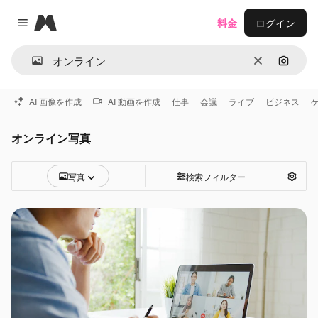
Magnific
料金
ログイン
Close menu
消去
画像で
AI 画像を作成
AI 動画を作成
仕事
会議
ライブ
ビジネス
オンライン写真
写真
検索フィルター