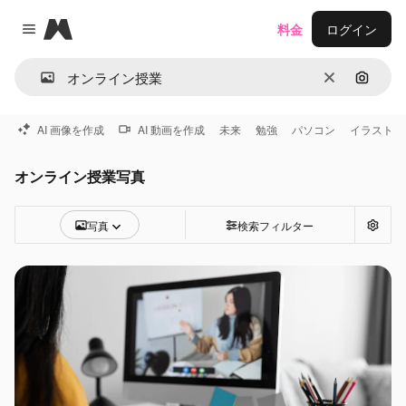
Magnific
料金
ログイン
Close menu
消去
画像で
AI 画像を作成
AI 動画を作成
未来
勉強
パソコン
イラスト
オンライン授業写真
写真
検索フィルター