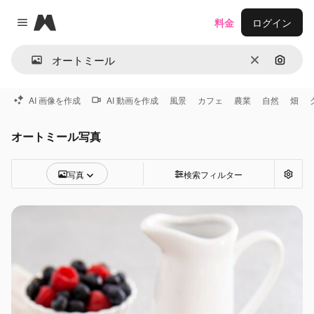
Magnific
料金
ログイン
Close menu
消去
画像で
AI 画像を作成
AI 動画を作成
風景
カフェ
農業
自然
畑
オートミール写真
写真
検索フィルター