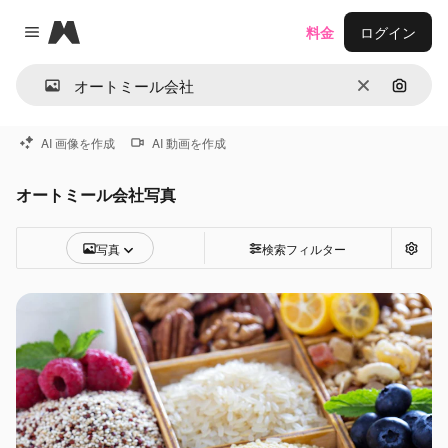
Magnific
料金
ログイン
Close menu
消去
画像で
AI 画像を作成
AI 動画を作成
オートミール会社写真
写真
検索フィルター