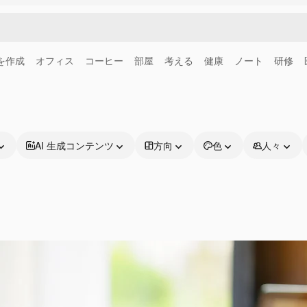
画を作成
オフィス
コーヒー
部屋
考える
健康
ノート
研修
AI 生成コンテンツ
方向
色
人々