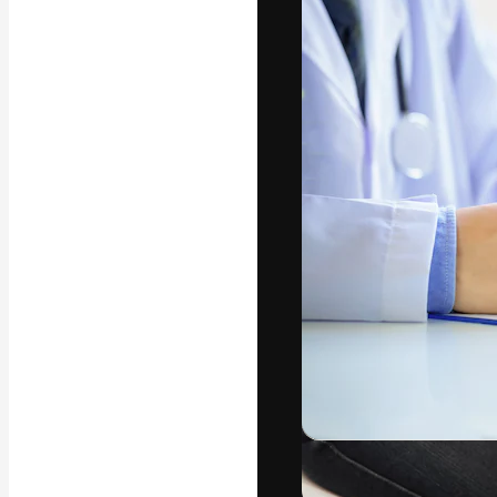
フォント
最高のクリエイ
ットフォーム。
店、スタジオを
います。
日本語
Copyright © 2010-