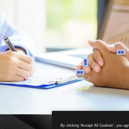
製品
はじめに
ティブ制作を導くためのプラ
Spaces
Academy
クリエイター、企業、代理
AI アシスタント
ドキュメント
含む100万人以上が利用して
AI 画像生成ツール
サポート
AI 動画生成ツール
利用規約
AI 音声合成ツール
プライバシーポリ
シー
ストックコンテン
ツ
オリジナル
新規
Claude/ChatGPT
クッキーポリシー
新
規
向けMCP
トラストセンター
エージェント
アフィリエイト
新規
API
法人向け
モバイルアプリ
すべてのMagnificツ
ール
2026
Freepik Company S.L.U.
無断複写・転載を禁じます
.
By clicking “Accept All Cookies”, you agr