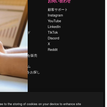
運営
お問い合わせ
料金
顧客サポート
会社概要
Instagram
Reviews
YouTube
採用情報
LinkedIn
検索トレンド
TikTok
ブログ
Discord
イベント
X
Slidesgo
Reddit
コンテンツを販売
する
プレスルーム
magnific.aiをお探し
ですか？
ee to the storing of cookies on your device to enhance site