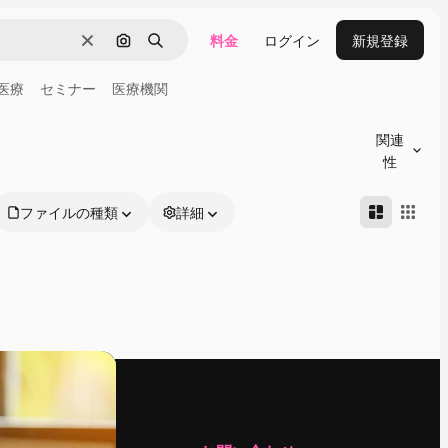
料金
ログイン
新規登録
消去
画像で検索
検索
医療
セミナー
医療機関
関連
性
ファイルの種類
詳細