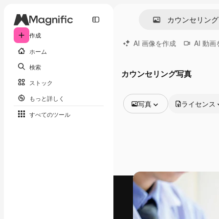
作成
AI 画像を作成
AI 動
ホーム
検索
カウンセリング写真
ストック
もっと詳しく
写真
ライセンス
すべてのツール
全ての画像
ベクトル
イラスト
写真
PSD
テンプレート
モックアップ
動画
映像素材
モーショングラフィックス
動画テンプレート
アイコン
3D モデル