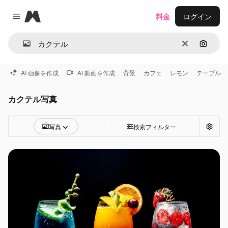
Magnific
料金
ログイン
Close menu
消去
画像で
AI 画像を作成
AI 動画を作成
背景
カフェ
レモン
テーブル
カクテル写真
写真
検索フィルター