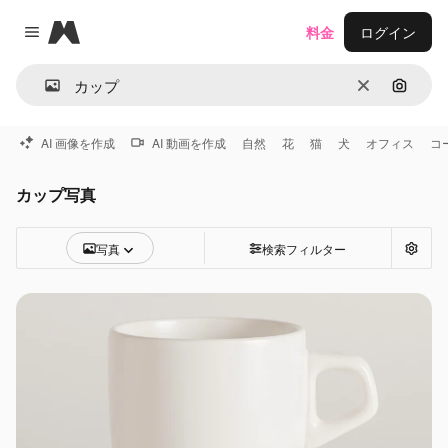
Magnific
料金
ログイン
Close menu
消去
画像で
AI 画像を作成
AI 動画を作成
自然
花
猫
犬
オフィス
コ
カップ写真
写真
検索フィルター