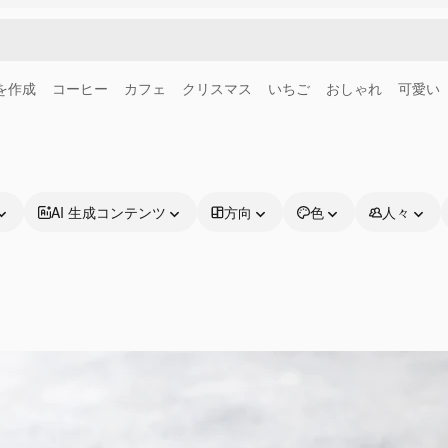
画を作成
コーヒー
カフェ
クリスマス
いちご
おしゃれ
可愛い
AI 生成コンテンツ
方向
色
人々