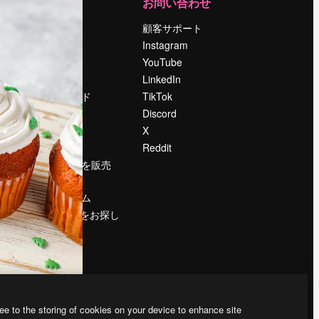
運営
お問い合わせ
料金
顧客サポート
会社概要
Instagram
Reviews
YouTube
採用情報
LinkedIn
検索トレンド
TikTok
ブログ
Discord
イベント
X
Slidesgo
Reddit
コンテンツを販売
する
プレスルーム
magnific.aiをお探し
ですか？
ee to the storing of cookies on your device to enhance site