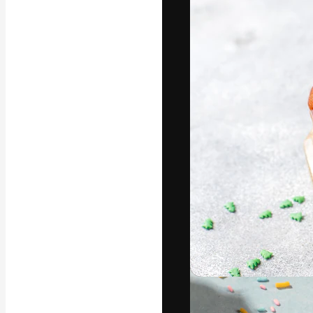
フォント
最高のクリエイ
ットフォーム。
店、スタジオを
います。
日本語
Copyright © 2010-