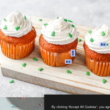
製品
はじめに
ティブ制作を導くためのプラ
Spaces
Academy
クリエイター、企業、代理
AI アシスタント
ドキュメント
含む100万人以上が利用して
AI 画像生成ツール
サポート
AI 動画生成ツール
利用規約
AI 音声合成ツール
プライバシーポリ
シー
ストックコンテン
ツ
オリジナル
新規
Claude/ChatGPT
クッキーポリシー
新
規
向けMCP
トラストセンター
エージェント
アフィリエイト
新規
API
法人向け
モバイルアプリ
すべてのMagnificツ
ール
2026
Freepik Company S.L.U.
無断複写・転載を禁じます
.
By clicking “Accept All Cookies”, you agr