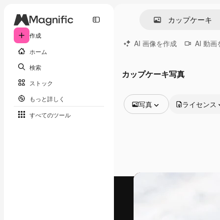
作成
AI 画像を作成
AI 動
ホーム
検索
カップケーキ写真
ストック
もっと詳しく
写真
ライセンス
すべてのツール
全ての画像
ベクトル
イラスト
写真
PSD
テンプレート
モックアップ
動画
映像素材
モーショングラフィックス
動画テンプレート
アイコン
3D モデル