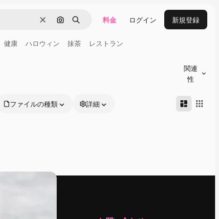
料金
ログイン
新規登録
消去
画像で検索
検索
健康
ハロウィン
抹茶
レストラン
関連
性
ファイルの種類
詳細