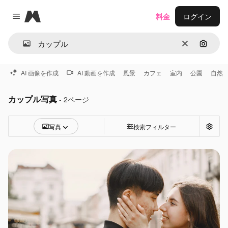
Magnific
料金
ログイン
Close menu
消去
画像で
AI 画像を作成
AI 動画を作成
風景
カフェ
室内
公園
自然
カップル写真
- 2ページ
写真
検索フィルター