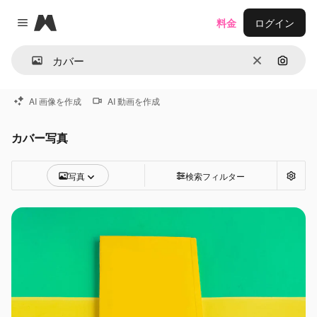
Magnific
料金
ログイン
Close menu
消去
画像で
AI 画像を作成
AI 動画を作成
カバー写真
写真
検索フィルター