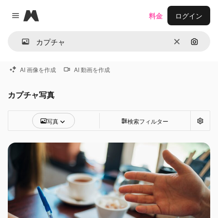
Magnific
料金
ログイン
Close menu
消去
画像で
AI 画像を作成
AI 動画を作成
カプチャ写真
写真
検索フィルター