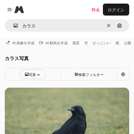
Magnific
料金
ログイン
Close menu
消去
画像で
AI 画像を作成
AI 動画を作成
風景
空
かっこいい
畑
公園
カラス写真
写真
検索フィルター