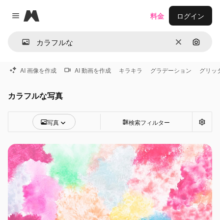
Magnific
料金
ログイン
Close menu
消去
画像で
AI 画像を作成
AI 動画を作成
キラキラ
グラデーション
グリッ
カラフルな写真
写真
検索フィルター