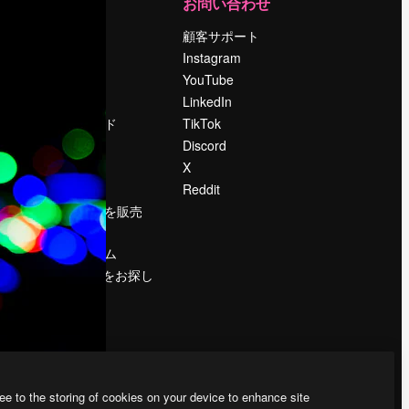
運営
お問い合わせ
料金
顧客サポート
会社概要
Instagram
Reviews
YouTube
採用情報
LinkedIn
検索トレンド
TikTok
ブログ
Discord
イベント
X
Slidesgo
Reddit
コンテンツを販売
する
プレスルーム
magnific.aiをお探し
ですか？
ee to the storing of cookies on your device to enhance site