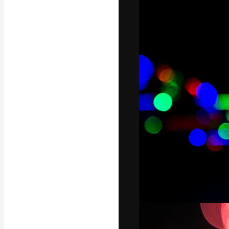
フォント
最高のクリエイ
ットフォーム。
店、スタジオを
います。
日本語
Copyright © 2010-