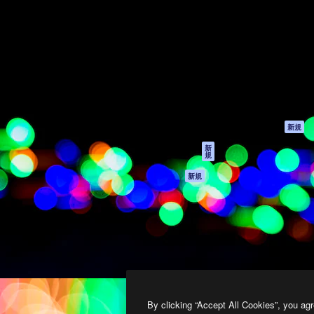
製品
はじめに
ティブ制作を導くためのプラ
Spaces
Academy
クリエイター、企業、代理
AI アシスタント
ドキュメント
含む100万人以上が利用して
AI 画像生成ツール
サポート
AI 動画生成ツール
利用規約
AI 音声合成ツール
プライバシーポリ
シー
ストックコンテン
ツ
オリジナル
新規
Claude/ChatGPT
クッキーポリシー
新
規
向けMCP
トラストセンター
エージェント
アフィリエイト
新規
API
法人向け
モバイルアプリ
すべてのMagnificツ
ール
2026
Freepik Company S.L.U.
無断複写・転載を禁じます
.
By clicking “Accept All Cookies”, you agr