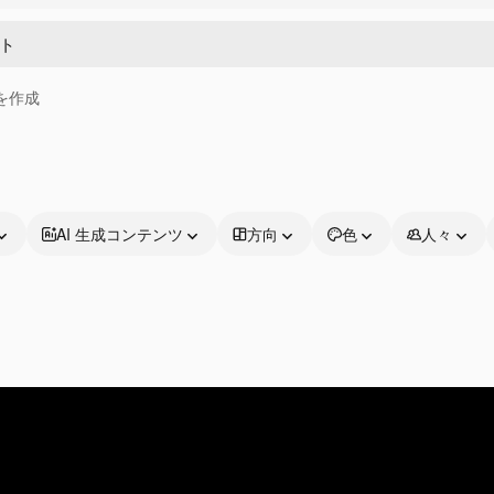
画を作成
AI 生成コンテンツ
方向
色
人々