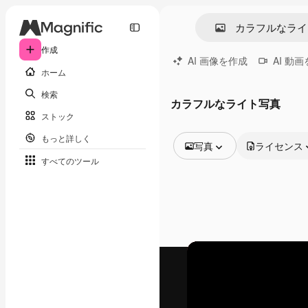
作成
AI 画像を作成
AI 動
ホーム
検索
カラフルなライト写真
ストック
もっと詳しく
写真
ライセンス
すべてのツール
全ての画像
ベクトル
イラスト
写真
PSD
テンプレート
モックアップ
動画
映像素材
モーショングラフィックス
動画テンプレート
アイコン
3D モデル