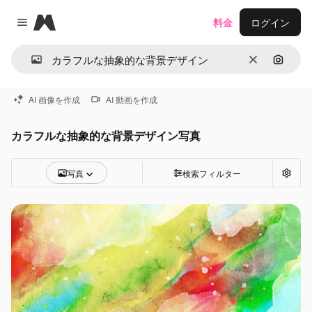
Magnific
料金
ログイン
Close menu
消去
画像で
AI 画像を作成
AI 動画を作成
カラフルな抽象的な背景デザイン写真
写真
検索フィルター