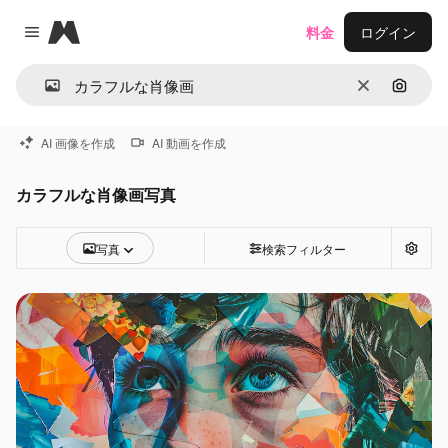
Magnific
料金
ログイン
Close menu
消去
画像で
AI 画像を作成
AI 動画を作成
カラフルな肖像画写真
写真
検索フィルター