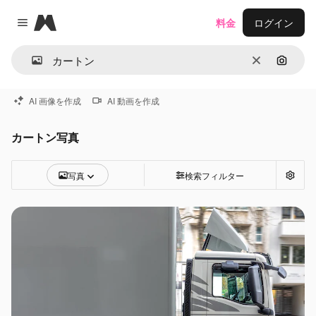
Magnific
料金
ログイン
Close menu
消去
画像で
AI 画像を作成
AI 動画を作成
カートン写真
写真
検索フィルター