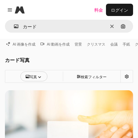
Magnific
料金
ログイン
Close menu
消去
画像で
AI 画像を作成
AI 動画を作成
背景
クリスマス
会議
手紙
カード写真
写真
検索フィルター