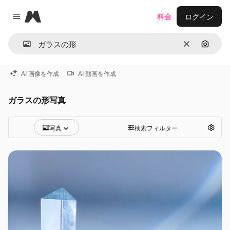
Magnific
料金
ログイン
Close menu
消去
画像で
AI 画像を作成
AI 動画を作成
ガラスの形写真
写真
検索フィルター