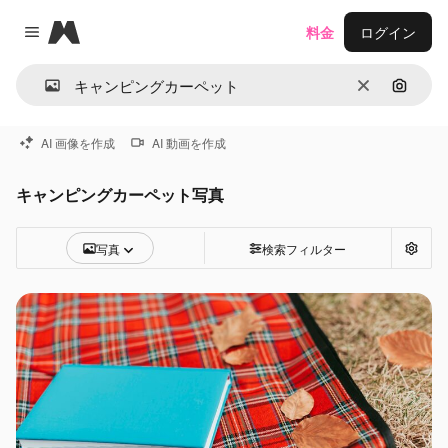
Magnific
料金
ログイン
Close menu
消去
画像で
AI 画像を作成
AI 動画を作成
キャンピングカーペット写真
写真
検索フィルター