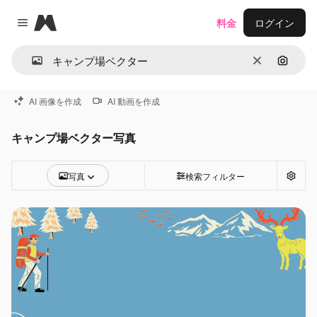
Magnific
料金
ログイン
Close menu
消去
画像で
AI 画像を作成
AI 動画を作成
キャンプ場ベクター写真
写真
検索フィルター