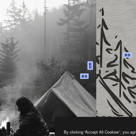
製品
はじめに
ティブ制作を導くためのプラ
Spaces
Academy
クリエイター、企業、代理
AI アシスタント
ドキュメント
含む100万人以上が利用して
AI 画像生成ツール
サポート
AI 動画生成ツール
利用規約
AI 音声合成ツール
プライバシーポリ
シー
ストックコンテン
ツ
オリジナル
新規
Claude/ChatGPT
クッキーポリシー
新
規
向けMCP
トラストセンター
エージェント
アフィリエイト
新規
API
法人向け
モバイルアプリ
すべてのMagnificツ
ール
2026
Freepik Company S.L.U.
無断複写・転載を禁じます
.
By clicking “Accept All Cookies”, you agr