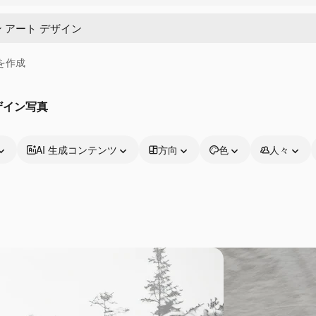
画を作成
ザイン写真
AI 生成コンテンツ
方向
色
人々