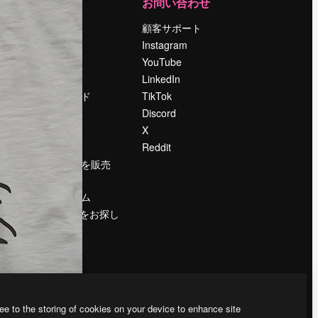
運営
お問い合わせ
料金
顧客サポート
会社概要
Instagram
Reviews
YouTube
採用情報
LinkedIn
検索トレンド
TikTok
ブログ
Discord
イベント
X
Slidesgo
Reddit
コンテンツを販売
する
プレスルーム
magnific.aiをお探し
ですか？
ee to the storing of cookies on your device to enhance site