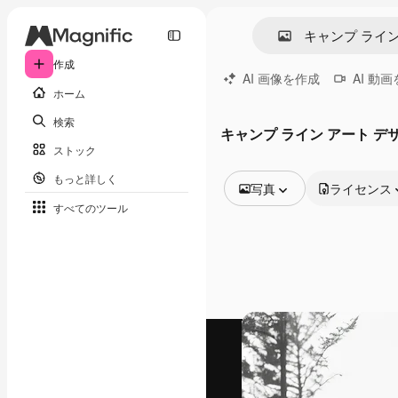
作成
AI 画像を作成
AI 動
ホーム
検索
キャンプ ライン アート デ
ストック
もっと詳しく
写真
ライセンス
すべてのツール
全ての画像
ベクトル
イラスト
写真
PSD
テンプレート
モックアップ
動画
映像素材
モーショングラフィックス
動画テンプレート
アイコン
3D モデル