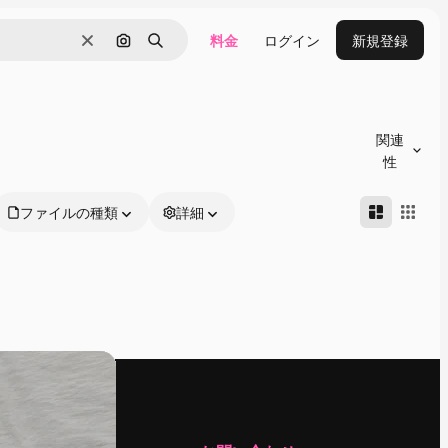
料金
ログイン
新規登録
消去
画像で検索
検索
関連
性
ファイルの種類
詳細