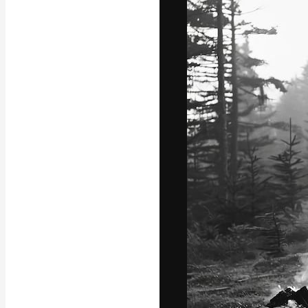
フォント
最高のクリエイ
ットフォーム。
店、スタジオを
います。
日本語
Copyright © 2010-