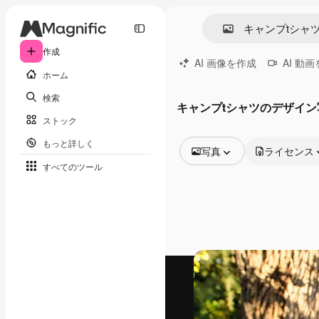
作成
AI 画像を作成
AI 動
ホーム
検索
キャンプtシャツのデザイン
ストック
もっと詳しく
写真
ライセンス
すべてのツール
全ての画像
ベクトル
イラスト
写真
PSD
テンプレート
モックアップ
動画
映像素材
モーショングラフィックス
動画テンプレート
アイコン
3D モデル