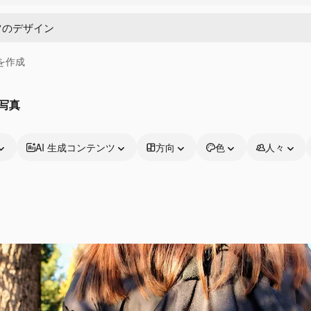
画を作成
写真
AI 生成コンテンツ
方向
色
人々