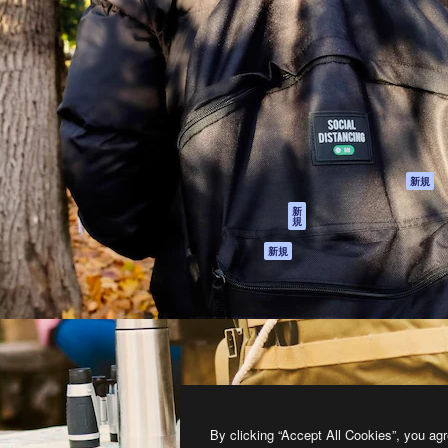
製品
はじめに
ティブ制作を導くためのプラ
Spaces
Academy
クリエイター、企業、代理
AI アシスタント
ドキュメント
含む100万人以上が利用して
AI 画像生成ツール
サポート
AI 動画生成ツール
利用規約
AI 音声合成ツール
プライバシーポリ
シー
ストックコンテン
ツ
オリジナル
新規
Claude/ChatGPT
クッキーポリシー
新
規
向けMCP
トラストセンター
エージェント
アフィリエイト
新規
API
法人向け
モバイルアプリ
すべてのMagnificツ
ール
2026
Freepik Company S.L.U.
無断複写・転載を禁じます
.
By clicking “Accept All Cookies”, you agr