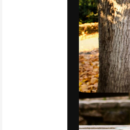
フォント
最高のクリエイ
ットフォーム。
店、スタジオを
います。
日本語
Copyright © 2010-