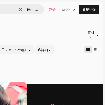
料金
ログイン
新規登録
消去
画像で検索
検索
関連
性
ファイルの種類
詳細