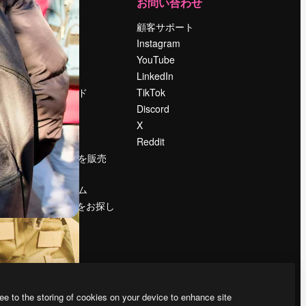
運営
お問い合わせ
料金
顧客サポート
会社概要
Instagram
Reviews
YouTube
採用情報
LinkedIn
検索トレンド
TikTok
ブログ
Discord
イベント
X
Slidesgo
Reddit
コンテンツを販売
する
プレスルーム
magnific.aiをお探し
ですか？
ee to the storing of cookies on your device to enhance site