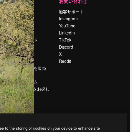
運営
お問い合わせ
料金
顧客サポート
会社概要
Instagram
Reviews
YouTube
採用情報
LinkedIn
検索トレンド
TikTok
ブログ
Discord
イベント
X
Slidesgo
Reddit
コンテンツを販売
する
プレスルーム
magnific.aiをお探し
ですか？
ee to the storing of cookies on your device to enhance site