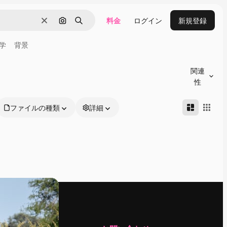
料金
ログイン
新規登録
消去
画像で検索
検索
学
背景
関連
性
ファイルの種類
詳細