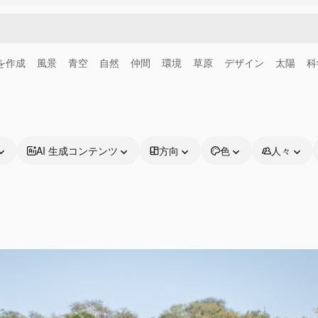
画を作成
風景
青空
自然
仲間
環境
草原
デザイン
太陽
科
AI 生成コンテンツ
方向
色
人々