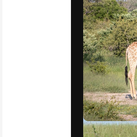
フォント
最高のクリエイ
ットフォーム。
店、スタジオを
います。
日本語
Copyright © 2010-