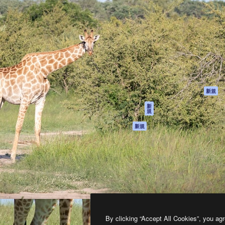
製品
はじめに
ティブ制作を導くためのプラ
Spaces
Academy
クリエイター、企業、代理
AI アシスタント
ドキュメント
含む100万人以上が利用して
AI 画像生成ツール
サポート
AI 動画生成ツール
利用規約
AI 音声合成ツール
プライバシーポリ
シー
ストックコンテン
ツ
オリジナル
新規
Claude/ChatGPT
クッキーポリシー
新
規
向けMCP
トラストセンター
エージェント
アフィリエイト
新規
API
法人向け
モバイルアプリ
すべてのMagnificツ
ール
2026
Freepik Company S.L.U.
無断複写・転載を禁じます
.
By clicking “Accept All Cookies”, you agr