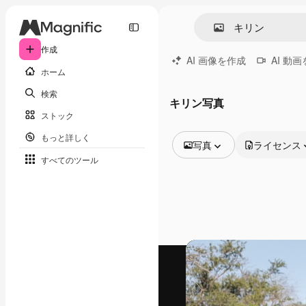
作成
AI 画像を作成
AI 動
ホーム
検索
キリン写真
ストック
もっと詳しく
写真
ライセンス
すべてのツール
全ての画像
ベクトル
イラスト
写真
PSD
テンプレート
モックアップ
動画
映像素材
モーショングラフィックス
動画テンプレート
アイコン
3D モデル