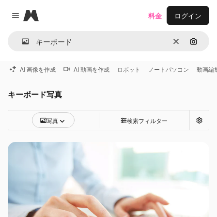
Magnific
料金
ログイン
Close menu
消去
画像で
AI 画像を作成
AI 動画を作成
ロボット
ノートパソコン
動画編
キーボード写真
写真
検索フィルター