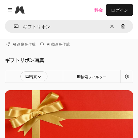
Magnific
料金
ログイン
Close menu
消去
画像で
AI 画像を作成
AI 動画を作成
ギフトリボン写真
写真
検索フィルター