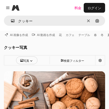
Magnific
料金
ログイン
Close menu
消去
画像で
AI 画像を作成
AI 動画を作成
花
カフェ
テーブル
春
冬
クッキー写真
写真
検索フィルター