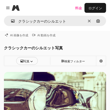
Magnific
料金
ログイン
Close menu
消去
画像で
AI 画像を作成
AI 動画を作成
クラシックカーのシルエット写真
写真
検索フィルター