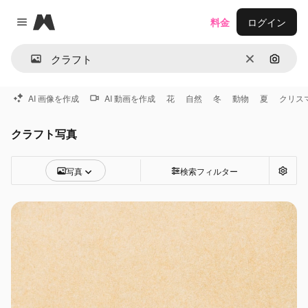
Magnific
料金
ログイン
Close menu
消去
画像で
AI 画像を作成
AI 動画を作成
花
自然
冬
動物
夏
クリス
クラフト写真
写真
検索フィルター