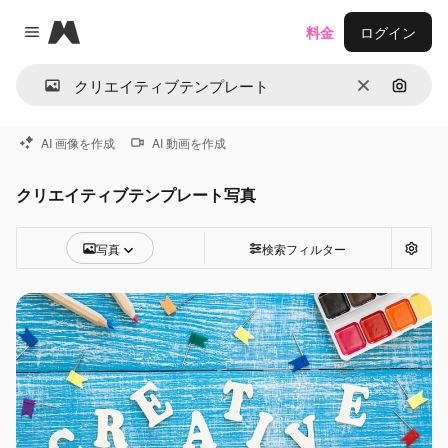
Magnific
料金
ログイン
Close menu
消去
画像で
AI 画像を作成
AI 動画を作成
クリエイティブテンプレート写真
写真
検索フィルター