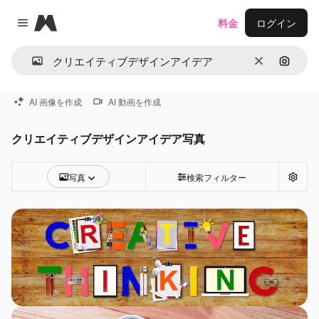
Magnific
料金
ログイン
Close menu
消去
画像で
AI 画像を作成
AI 動画を作成
クリエイティブデザインアイデア写真
写真
検索フィルター