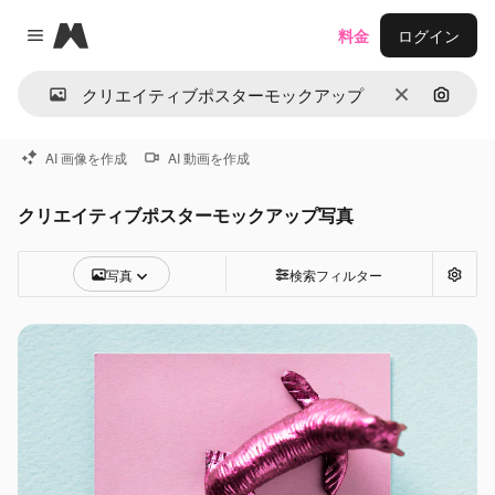
Magnific
料金
ログイン
Close menu
消去
画像で
AI 画像を作成
AI 動画を作成
クリエイティブポスターモックアップ写真
写真
検索フィルター