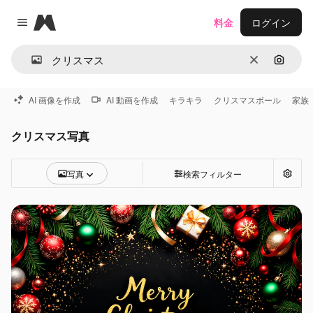
Magnific
料金
ログイン
Close menu
消去
画像で
AI 画像を作成
AI 動画を作成
キラキラ
クリスマスボール
家族
クリスマス写真
写真
検索フィルター