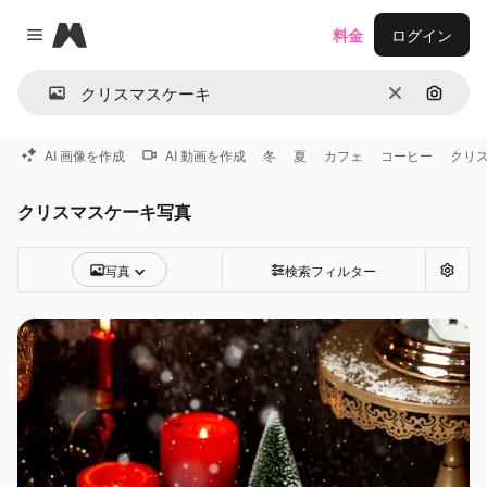
Magnific
料金
ログイン
Close menu
消去
画像で
AI 画像を作成
AI 動画を作成
冬
夏
カフェ
コーヒー
クリ
クリスマスケーキ写真
写真
検索フィルター