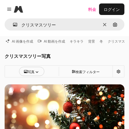
Magnific
料金
ログイン
Close menu
消去
画像で
AI 画像を作成
AI 動画を作成
キラキラ
背景
冬
クリスマス
クリスマスツリー写真
写真
検索フィルター