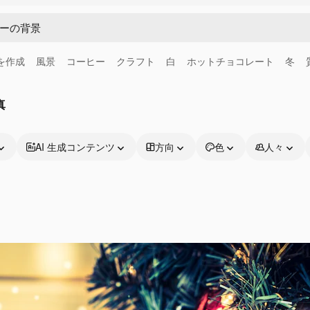
画を作成
風景
コーヒー
クラフト
白
ホットチョコレート
冬
真
AI 生成コンテンツ
方向
色
人々