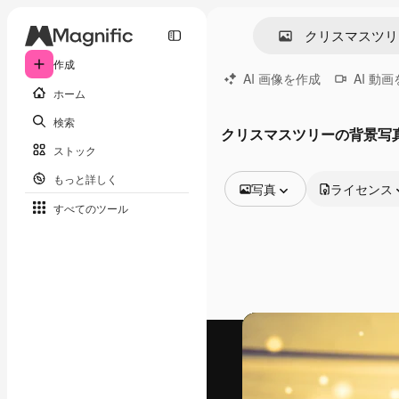
作成
AI 画像を作成
AI 動
ホーム
検索
クリスマスツリーの背景写
ストック
もっと詳しく
写真
ライセンス
すべてのツール
全ての画像
ベクトル
イラスト
写真
PSD
テンプレート
モックアップ
動画
映像素材
モーショングラフィックス
動画テンプレート
アイコン
3D モデル