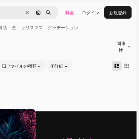
料金
ログイン
新規登録
消去
画像で検索
検索
質感
金
クリスマス
グラデーション
関連
性
ファイルの種類
詳細