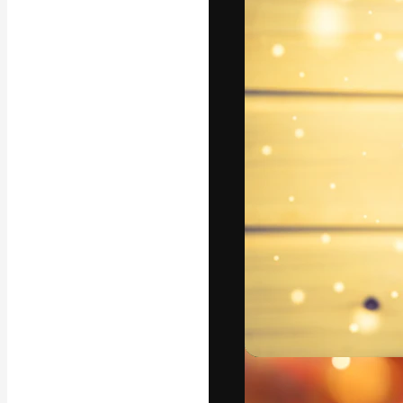
フォント
最高のクリエイ
ットフォーム。
店、スタジオを
います。
日本語
Copyright © 2010-