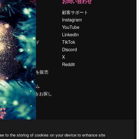
運営
お問い合わせ
料金
顧客サポート
会社概要
Instagram
Reviews
YouTube
採用情報
LinkedIn
検索トレンド
TikTok
ブログ
Discord
イベント
X
Slidesgo
Reddit
コンテンツを販売
する
プレスルーム
magnific.aiをお探し
ですか？
ee to the storing of cookies on your device to enhance site