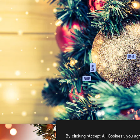
製品
はじめに
ティブ制作を導くためのプラ
Spaces
Academy
クリエイター、企業、代理
AI アシスタント
ドキュメント
含む100万人以上が利用して
AI 画像生成ツール
サポート
AI 動画生成ツール
利用規約
AI 音声合成ツール
プライバシーポリ
シー
ストックコンテン
ツ
オリジナル
新規
Claude/ChatGPT
クッキーポリシー
新
規
向けMCP
トラストセンター
エージェント
アフィリエイト
新規
API
法人向け
モバイルアプリ
すべてのMagnificツ
ール
2026
Freepik Company S.L.U.
無断複写・転載を禁じます
.
By clicking “Accept All Cookies”, you agr