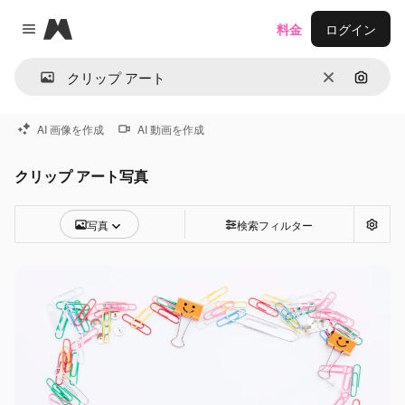
Magnific
料金
ログイン
Close menu
消去
画像で
AI 画像を作成
AI 動画を作成
クリップ アート写真
写真
検索フィルター