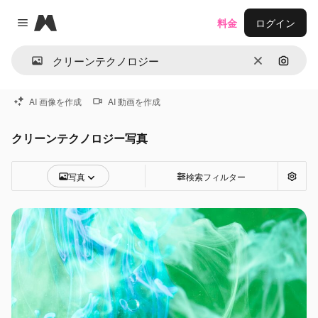
Magnific
料金
ログイン
Close menu
消去
画像で
AI 画像を作成
AI 動画を作成
クリーンテクノロジー写真
写真
検索フィルター