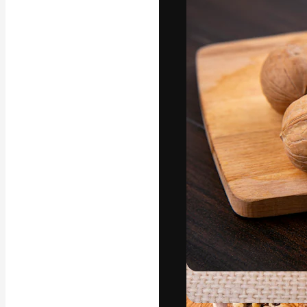
フォント
最高のクリエイ
ットフォーム。
店、スタジオを
います。
日本語
Copyright © 2010-