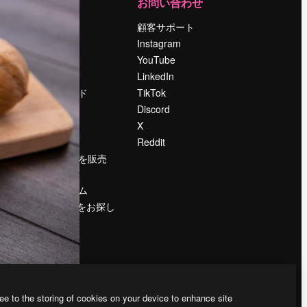
運営
お問い合わせ
料金
顧客サポート
会社概要
Instagram
Reviews
YouTube
採用情報
LinkedIn
検索トレンド
TikTok
ブログ
Discord
イベント
X
Slidesgo
Reddit
コンテンツを販売
する
プレスルーム
magnific.aiをお探し
ですか？
ee to the storing of cookies on your device to enhance site