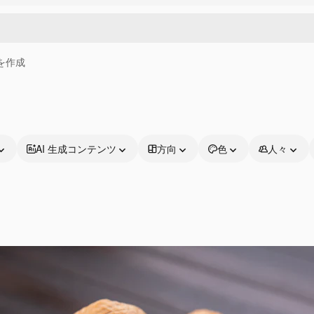
画を作成
AI 生成コンテンツ
方向
色
人々