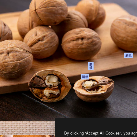
製品
はじめに
ティブ制作を導くためのプラ
Spaces
Academy
クリエイター、企業、代理
AI アシスタント
ドキュメント
含む100万人以上が利用して
AI 画像生成ツール
サポート
AI 動画生成ツール
利用規約
AI 音声合成ツール
プライバシーポリ
シー
ストックコンテン
ツ
オリジナル
新規
Claude/ChatGPT
クッキーポリシー
新
規
向けMCP
トラストセンター
エージェント
アフィリエイト
新規
API
法人向け
モバイルアプリ
すべてのMagnificツ
ール
2026
Freepik Company S.L.U.
無断複写・転載を禁じます
.
By clicking “Accept All Cookies”, you agr