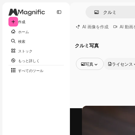
作成
AI 画像を作成
AI 動
ホーム
検索
クルミ写真
ストック
もっと詳しく
写真
ライセンス
すべてのツール
全ての画像
ベクトル
イラスト
写真
PSD
テンプレート
モックアップ
動画
映像素材
モーショングラフィックス
動画テンプレート
アイコン
3D モデル