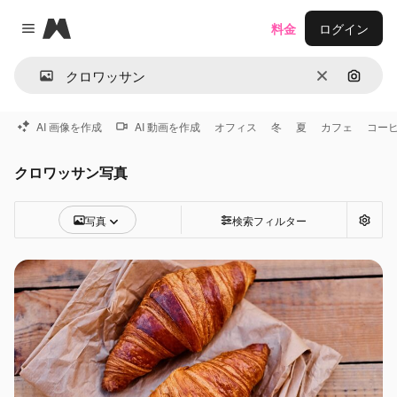
Magnific
料金
ログイン
Close menu
消去
画像で
AI 画像を作成
AI 動画を作成
オフィス
冬
夏
カフェ
コー
クロワッサン写真
写真
検索フィルター